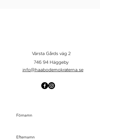
Värsta Gårds väg 2
746 94 Häggeby
info@haabodemokraterna.se
KONTAKTA OSS
Förnamn
Efternamn