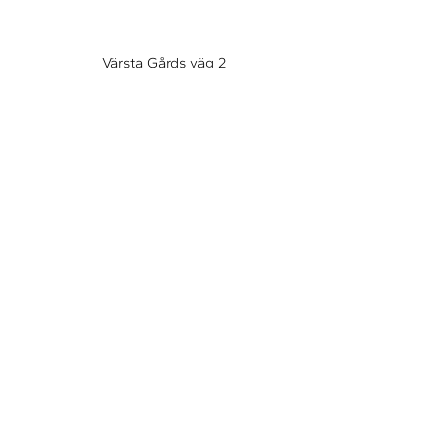
Värsta Gårds väg 2
746 94 Häggeby
info@haabodemokraterna.se
KONTAKTA OSS
Förnamn
Efternamn
E-post