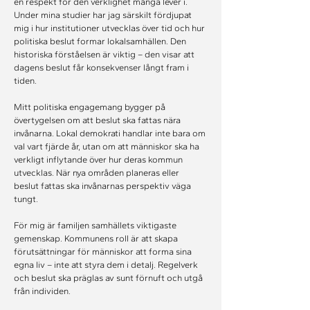
en respekt för den verklighet många lever i.
Under mina studier har jag särskilt fördjupat 
mig i hur institutioner utvecklas över tid och hur 
politiska beslut formar lokalsamhällen. Den 
historiska förståelsen är viktig – den visar att 
dagens beslut får konsekvenser långt fram i 
tiden.
Mitt politiska engagemang bygger på 
övertygelsen om att beslut ska fattas nära 
invånarna. Lokal demokrati handlar inte bara om 
val vart fjärde år, utan om att människor ska ha 
verkligt inflytande över hur deras kommun 
utvecklas. När nya områden planeras eller 
beslut fattas ska invånarnas perspektiv väga 
tungt.
För mig är familjen samhällets viktigaste 
gemenskap. Kommunens roll är att skapa 
förutsättningar för människor att forma sina 
egna liv – inte att styra dem i detalj. Regelverk 
och beslut ska präglas av sunt förnuft och utgå 
från individen.