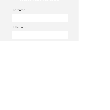
Förnamn
Efternamn
E-post
Meddelande
SKICKA