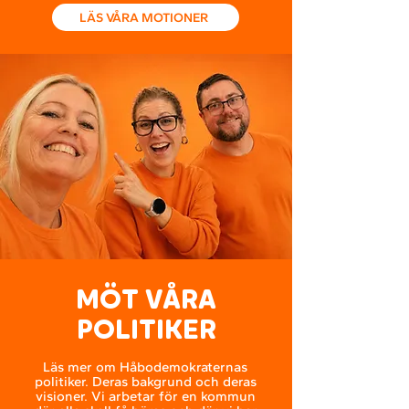
LÄS VÅRA MOTIONER
MÖT VÅRA
POLITIKER
Läs mer om Håbodemokraternas
politiker. Deras bakgrund och deras
visioner. Vi arbetar för en kommun