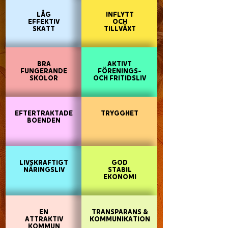
LÅG
INFLYTT
EFFEKTIV
OCH
SKATT
TILLVÄXT
BRA
AKTIVT
FUNGERANDE
FÖRENINGS-
SKOLOR
OCH FRITIDSLIV
EFTERTRAKTADE
TRYGGHET
BOENDEN
LIVSKRAFTIGT
GOD
NÄRINGSLIV
STABIL
EKONOMI​
EN
TRANSPARANS &
ATTRAKTIV
KOMMUNIKATION
KOMMUN