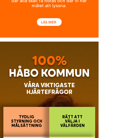
där alla skall få höras och där vi har
målet att lyssna.
LÄS MER
100%
HÅBO KOMMUN
VÅRA VIKTIGASTE
HJÄRTEFRÅGOR
TYDLIG
RÄTT ATT
STYRNING OCH
VÄLJA I
MÅLSÄTTNING
VÄLFÄRDEN