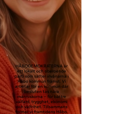
HÅBODEMOKRATERNA är
ett lokalt och oberoende
parti som sätter invånarna i
Håbo kommun främst. Vi
arbetar för en kommun där
besluten tas nära
människorna – för bättre
välfärd, trygghet, ekonomi
och valfrihet. Tillsammans
formar vi framtidens Håbo.