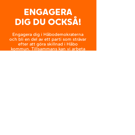
ENGAGERA
DIG DU OCKSÅ!
Engagera dig i Håbodemokraterna
och bli en del av ett parti som strävar
efter att göra skillnad i Håbo
kommun. Tillsammans kan vi arbeta
för en starkare och mer inkluderande
framtid för alla kommuninvånare.
LÄS MER
DEBATTINLÄGG
& NYHETER